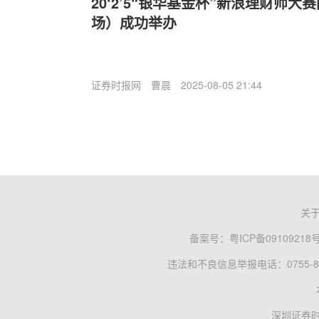
20‘2’5“银华基金杯”新浪理财师
场）成功举办
证券时报网
曹晨
2025-08-05 21:44
关
备案号：
粤ICP备09109218
违法和不良信息举报电话：0755-83
深圳证券