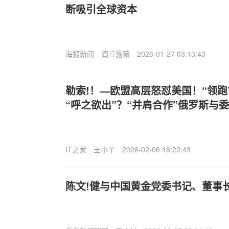
断吸引全球资本
海报新闻
闾丘露薇
2026-01-27 03:13:43
勒索!！—欧盟高层怒怼美国！“领跑
“呼之欲出”？“并肩合作”俄罗斯与
IT之家
王小丫
2026-02-06 18:22:43
陈文!健与中国黄金党委书记、董事