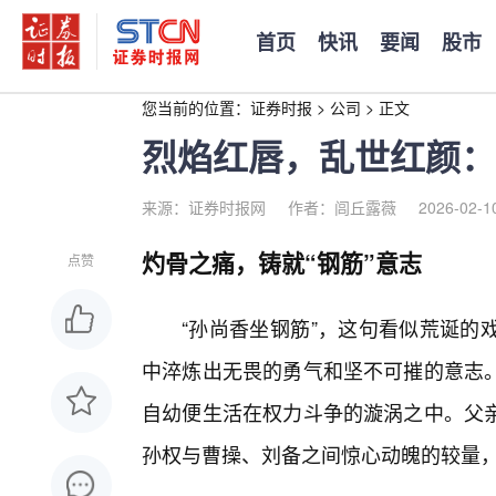
首页
快讯
要闻
股市
您当前的位置：
证券时报
>
公司
>
正文
烈焰红唇，乱世红颜：
来源：证券时报网
作者：闾丘露薇
2026-02-1
灼骨之痛，铸就“钢筋”意志
点赞
“孙尚香坐钢筋”，这句看似荒诞的
中淬炼出无畏的勇气和坚不可摧的意志
自幼便生活在权力斗争的漩涡之中。父
孙权与曹操、刘备之间惊心动魄的较量