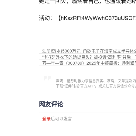
她是一团火，燃烧着自己，也温暖着她
活动：【
hKszRFt4WyWwhC373uUSCF
注册资{本}5000万元! 甬矽电子在海南成立半导体
“‘科’技”外衣下的助贷巨头？被投诉“高利率”背
万—年—青（000789）2025年中报简析：净利润
声明：证券时报力求信息真实、准确，文章提及内
下载“证券时报”官方APP，或关注官方微信公众
网友评论
登录
后可以发言